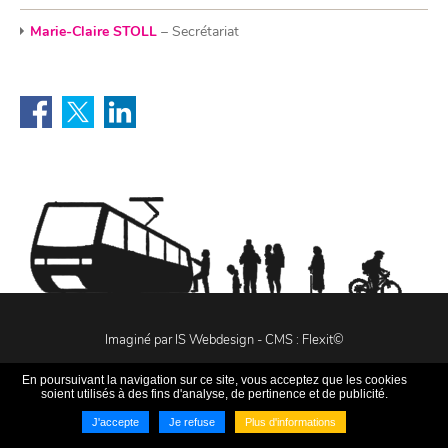
Marie-Claire STOLL
– Secrétariat
Imaginé par
IS Webdesign
- CMS :
Flexit©
En poursuivant la navigation sur ce site, vous acceptez que les cookies
soient utilisés à des fins d'analyse, de pertinence et de publicité.
J'accepte
Je refuse
Plus d'informations