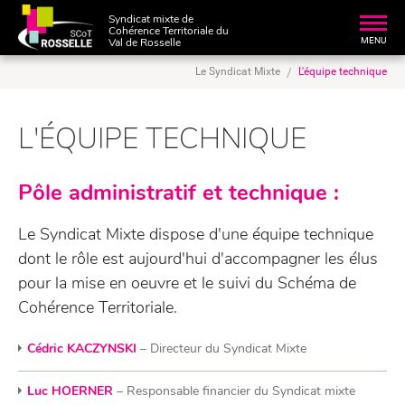
Syndicat mixte de
Toggl
Cohérence Territoriale du
navig
MENU
Val de Rosselle
Le Syndicat Mixte
L'équipe technique
L'ÉQUIPE TECHNIQUE
Pôle administratif et technique :
Le Syndicat Mixte dispose d'une équipe technique
dont le rôle est aujourd'hui d'accompagner les élus
pour la mise en oeuvre et le suivi du Schéma de
Cohérence Territoriale.
Cédric KACZYNSKI
– Directeur du Syndicat Mixte
Luc HOERNER
– Responsable financier du Syndicat mixte