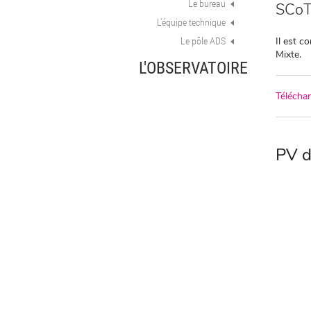
Le bureau
SCoT,
L'équipe technique
Il est c
Le pôle ADS
Mixte.
L'OBSERVATOIRE
Télécha
PV d